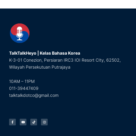
TalkTalkHeyo | Kelas Bahasa Korea
K-3-01 Conezion, Persiaran IRC3 IOI Resort CIty, 62502,
Wilayah Persekutuan Putrajaya
10AM – 11PM
011-39447409
talktalkdotco@gmail.com
F
Y
T
I
a
o
i
n
c
u
k
s
e
t
t
t
b
u
o
a
o
b
k
g
o
e
r
k
a